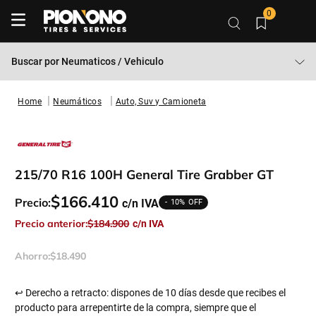
0
Buscar por
Neumaticos / Vehiculo
Neumáticos
Auto, Suv y Camioneta
215/70 R16 100H General Tire Grabber GT
$
166
.
410
Precio:
10%
Precio anterior:
$
184
.
900
Ahorro:
$
18
.
490
↩ Derecho a retracto: dispones de 10 días desde que recibes el
producto para arrepentirte de la compra, siempre que el