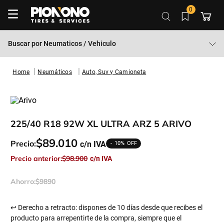
0
Buscar por
Neumaticos / Vehiculo
Neumáticos
Auto, Suv y Camioneta
225/40 R18 92W XL ULTRA ARZ 5 ARIVO
$
89
.
010
Precio:
10%
Precio anterior:
$
98
.
900
Ahorro:
$
9890
↩ Derecho a retracto: dispones de 10 días desde que recibes el
producto para arrepentirte de la compra, siempre que el