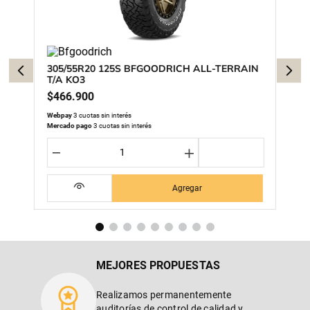
305/55R20 125S BFGOODRICH ALL-TERRAIN
T/A KO3
$
466
.
900
Webpay
3 cuotas sin interés
Mercado pago
3 cuotas sin interés
－
＋
Agregar
MEJORES PROPUESTAS
Realizamos permanentemente
auditorías de control de calidad y