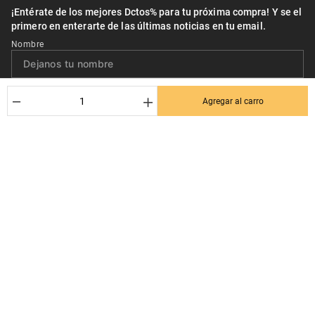
¡Entérate de los mejores Dctos% para tu próxima compra! Y se el
primero en enterarte de las últimas noticias en tu email.
Nombre
Correo*
－
＋
Agregar al carro
Quiero recibir el newsletter con promociones.
Suscribirse
Ayuda al cliente