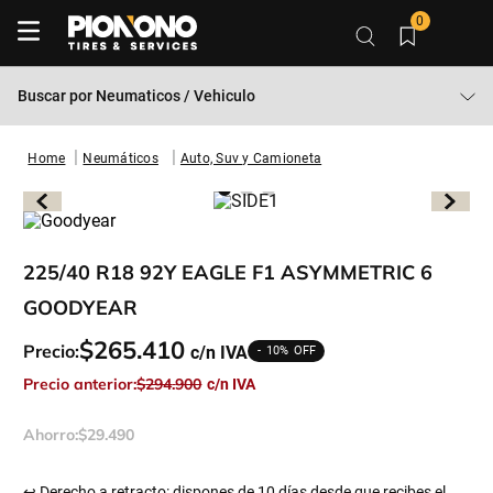
0
Buscar por
Neumaticos / Vehiculo
Neumáticos
Auto, Suv y Camioneta
225/40 R18 92Y EAGLE F1 ASYMMETRIC 6
GOODYEAR
$
265
.
410
Precio:
10%
Precio anterior:
$
294
.
900
Ahorro:
$
29
.
490
↩ Derecho a retracto: dispones de 10 días desde que recibes el