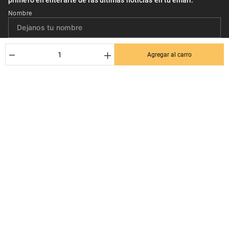
Nombre
Correo*
－
＋
Agregar al carro
Quiero recibir el newsletter con promociones.
Suscribirse
Ayuda al cliente
Términos y condiciones