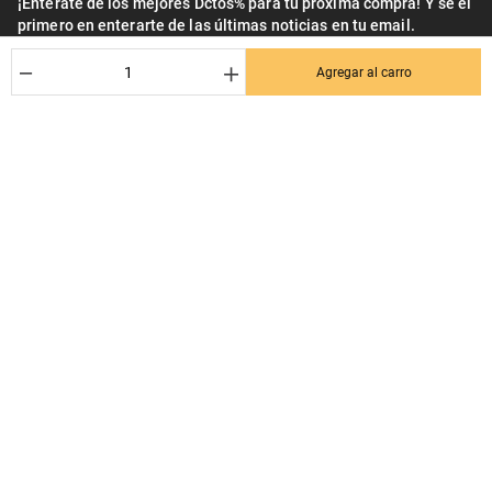
¡Entérate de los mejores Dctos% para tu próxima compra! Y se el
primero en enterarte de las últimas noticias en tu email.
Nombre
－
＋
Agregar al carro
Correo*
Quiero recibir el newsletter con promociones.
Suscribirse
Ayuda al cliente