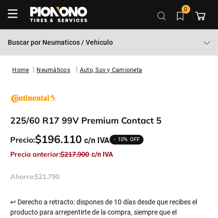
0
Buscar por
Neumaticos / Vehiculo
Neumáticos
Auto, Suv y Camioneta
225/60 R17 99V Premium Contact 5
$
196
.
110
Precio:
10%
Precio anterior:
$
217
.
900
Ahorro:
$
21
.
790
↩ Derecho a retracto: dispones de 10 días desde que recibes el
producto para arrepentirte de la compra, siempre que el