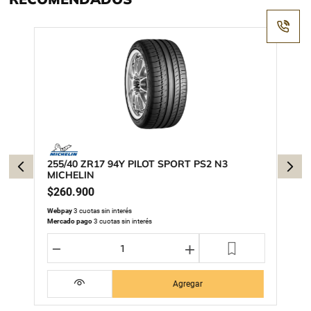
255/40 ZR17 94Y PILOT SPORT PS2 N3
MICHELIN
$
260
.
900
Webpay
3 cuotas sin interés
Mercado pago
3 cuotas sin interés
－
＋
Agregar