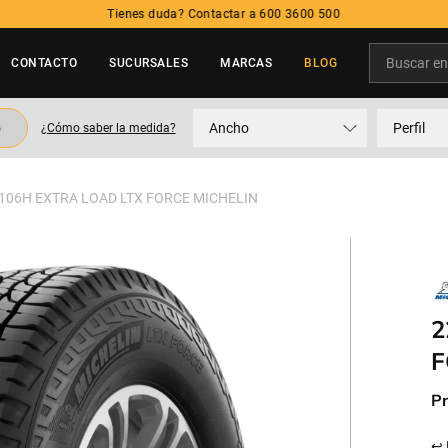
Tienes duda? Contactar a 600 3600 500
Buscar en t
CONTACTO
SUCURSALES
MARCAS
BLOG
TÉRMINOS MÁS BUSCADOS
o
Ancho
Perfil
¿Cómo saber la medida?
1
.
neumatico
2
.
215
 106H EXTRA LOAD LTX FORCE MICHELIN
3
.
205
4
.
195
5
.
235
2
F
Pr
↩ 