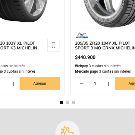
20 103Y XL PILOT
285/35 ZR20 104Y XL PILOT
ORT K3 MICHELIN
SPORT 3 MO GRNX MICHELI
0
$
440
.
900
otas sin interés
Webpay
3 cuotas sin interés
go
3 cuotas sin interés
Mercado pago
3 cuotas sin interés
＋
－
＋
Agregar
Agr