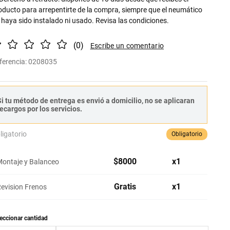
oducto para arrepentirte de la compra, siempre que el neumático
 haya sido instalado ni usado. Revisa las condiciones.
(
0
)
ferencia
:
0208035
i tu método de entrega es envió a domicilio, no se aplicaran
ecargos por los servicios.
ligatorio
Obligatorio
$
8000
x
1
ontaje y Balanceo
Gratis
x
1
evision Frenos