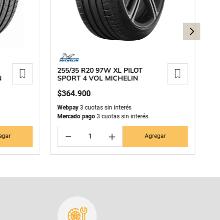
255/35 R20 97W XL PILOT
25
N
SPORT 4 VOL MICHELIN
S
$
364
.
900
$
Webpay
3 cuotas sin interés
We
Mercado pago
3 cuotas sin interés
Me
－
＋
egar
Agregar