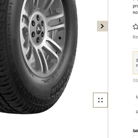
pr
no
Re
S
r
Ob
M
R