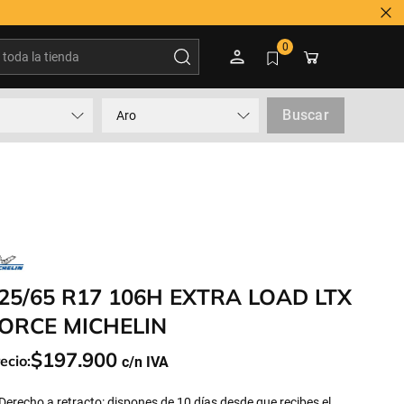
oda la tienda
0
Buscar
Aro
25/65 R17 106H EXTRA LOAD LTX
ORCE MICHELIN
$
197
.
900
ecio:
Derecho a retracto: dispones de 10 días desde que recibes el