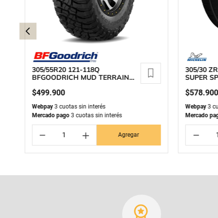
305/55R20 121-118Q
305/30 ZR
BFGOODRICH MUD TERRAIN
SUPER SP
T/A KM3
$
499
.
900
$
578
.
90
Webpay
3 cuotas sin interés
Webpay
3 cu
Mercado pago
3 cuotas sin interés
Mercado pa
－
＋
－
Agregar