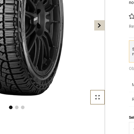
no
Re
S
r
Ob
M
R