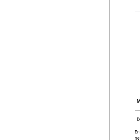
M
D
En
ne