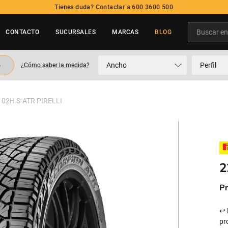
Tienes duda? Contactar a 600 3600 500
Buscar en t
CONTACTO
SUCURSALES
MARCAS
BLOG
TÉRMINOS MÁS BUSCADOS
o
Ancho
Perfil
¿Cómo saber la medida?
1
.
neumatico
2
.
215
102H S-ATR PIRELLI
3
.
195
4
.
235
5
.
245
2
Pr
↩ 
pr