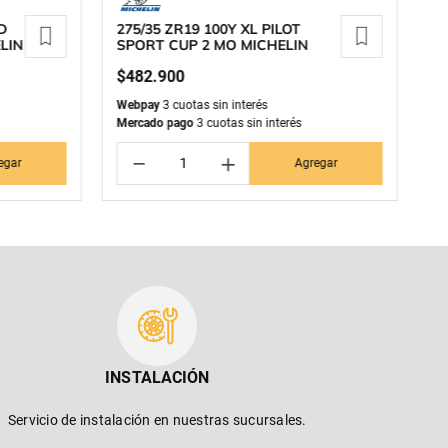
AD
275/35 ZR19 100Y XL PILOT
1
ELIN
SPORT CUP 2 MO MICHELIN
K
$
482
.
900
$
Webpay
3 cuotas sin interés
We
Mercado pago
3 cuotas sin interés
Me
－
＋
egar
Agregar
INSTALACIÓN
Servicio de instalación en nuestras sucursales.