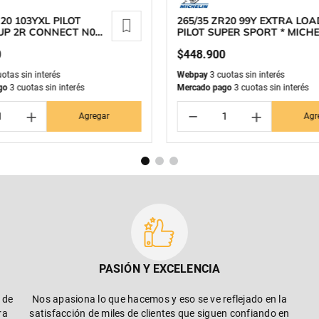
R20 103YXL PILOT
265/35 ZR20 99Y EXTRA LO
UP 2R CONNECT N0
PILOT SUPER SPORT * MICH
N
0
$
448
.
900
otas sin interés
Webpay
3 cuotas sin interés
go
3 cuotas sin interés
Mercado pago
3 cuotas sin interés
＋
－
＋
Agregar
Agr
PASIÓN Y EXCELENCIA
 de
Nos apasiona lo que hacemos y eso se ve reflejado en la
ra
satisfacción de miles de clientes que siguen confiando en