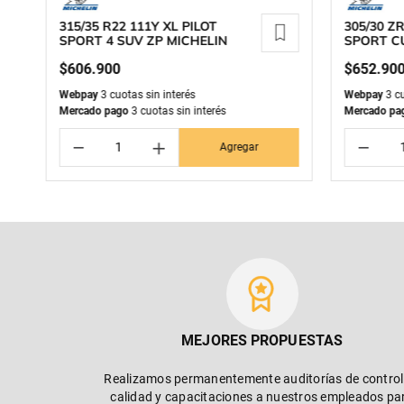
315/35 R22 111Y XL PILOT
305/30 Z
SPORT 4 SUV ZP MICHELIN
SPORT C
MICHELI
$
606
.
900
$
652
.
90
Webpay
3 cuotas sin interés
Webpay
3 cu
Mercado pago
3 cuotas sin interés
Mercado pa
－
＋
－
Agregar
MEJORES PROPUESTAS
Realizamos permanentemente auditorías de control
calidad y capacitaciones a nuestros empleados pa