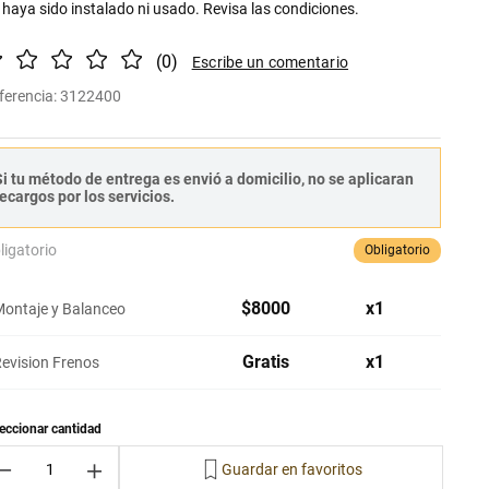
 haya sido instalado ni usado. Revisa las condiciones.
(
0
)
ferencia
:
3122400
i tu método de entrega es envió a domicilio, no se aplicaran
ecargos por los servicios.
ligatorio
Obligatorio
$
8000
x
1
ontaje y Balanceo
Gratis
x
1
evision Frenos
－
＋