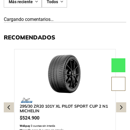
Más reciente
Todos
Cargando comentarios…
RECOMENDADOS
295/30 ZR20 101Y XL PILOT SPORT CUP 2 N1
MICHELIN
$
524
.
900
Webpay
3 cuotas sin interés