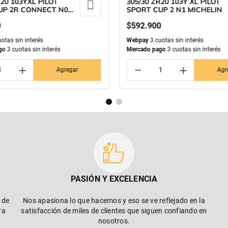
R20 103YXL PILOT
305/30 ZR20 103Y XL PILOT
UP 2R CONNECT N0
SPORT CUP 2 N1 MICHELIN
N
0
$
592
.
900
otas sin interés
Webpay
3 cuotas sin interés
go
3 cuotas sin interés
Mercado pago
3 cuotas sin interés
＋
－
＋
Agregar
Agr
PASIÓN Y EXCELENCIA
 de
Nos apasiona lo que hacemos y eso se ve reflejado en la
ra
satisfacción de miles de clientes que siguen confiando en
nosotros.