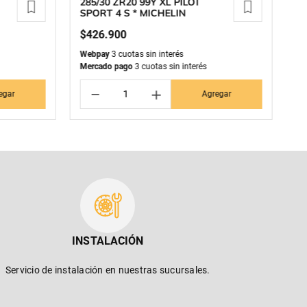
285/30 ZR20 99Y XL PILOT
27
SPORT 4 S * MICHELIN
S
$
426
.
900
$
Webpay
3 cuotas sin interés
We
Mercado pago
3 cuotas sin interés
Me
－
＋
egar
Agregar
INSTALACIÓN
Servicio de instalación en nuestras sucursales.