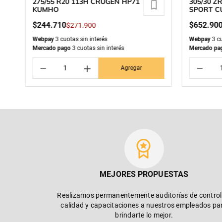
275/55 R20 113H CRUGEN HP71
305/30 Z
KUMHO
SPORT C
MICHELI
$
244
.
710
$
652
.
90
$
271
.
900
Webpay
3 cuotas sin interés
Webpay
3 cu
Mercado pago
3 cuotas sin interés
Mercado pa
－
＋
－
Agregar
MEJORES PROPUESTAS
Realizamos permanentemente auditorías de control
calidad y capacitaciones a nuestros empleados pa
brindarte lo mejor.