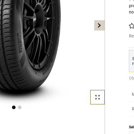
pr
no
Re
S
r
Ob
M
R