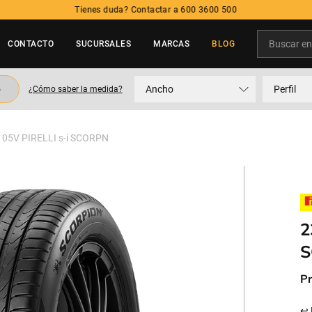
Tienes duda? Contactar a 600 3600 500
Buscar en t
CONTACTO
SUCURSALES
MARCAS
BLOG
TÉRMINOS MÁS BUSCADOS
o
Ancho
Perfil
¿Cómo saber la medida?
1
.
neumatico
2
.
215
05V PIRELLI s-i SCORPN
3
.
195
4
.
235
5
.
245
2
S
Pr
↩ 