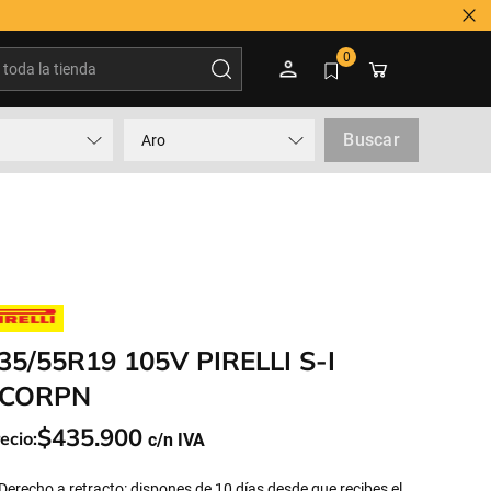
oda la tienda
0
Buscar
Aro
35/55R19 105V PIRELLI S-I
CORPN
$
435
.
900
ecio:
Derecho a retracto: dispones de 10 días desde que recibes el