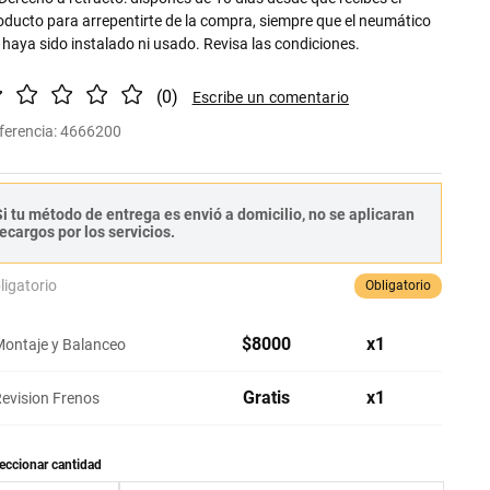
oducto para arrepentirte de la compra, siempre que el neumático
 haya sido instalado ni usado. Revisa las condiciones.
(
0
)
ferencia
:
4666200
i tu método de entrega es envió a domicilio, no se aplicaran
ecargos por los servicios.
ligatorio
Obligatorio
$
8000
x
1
ontaje y Balanceo
Gratis
x
1
evision Frenos