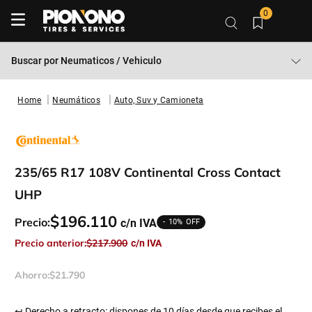
0
Buscar por
Neumaticos / Vehiculo
Neumáticos
Auto, Suv y Camioneta
235/65 R17 108V Continental Cross Contact
UHP
$
196
.
110
Precio:
10%
Precio anterior:
$
217
.
900
Ahorro:
$
21
.
790
↩ Derecho a retracto: dispones de 10 días desde que recibes el