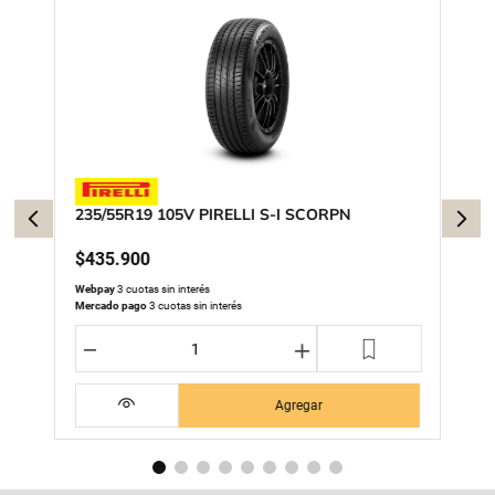
235/55R19 105V PIRELLI S-I SCORPN
$
435
.
900
Webpay
3 cuotas sin interés
Mercado pago
3 cuotas sin interés
－
＋
Agregar