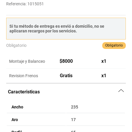
Referencia
:
1015051
Si tu método de entrega es envió a domicilio, no se
aplicaran recargos por los servicios.
Obligatorio
Obligatorio
$
8000
x
1
Montaje y Balanceo
Gratis
x
1
Revision Frenos
Caracteristicas
Ancho
235
Aro
17