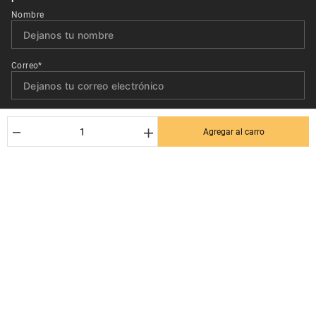
Nombre
Correo*
Quiero recibir el newsletter con promociones.
－
＋
Agregar al carro
Suscribirse
Ayuda al cliente
Términos y condiciones