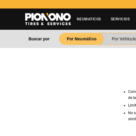
0 3600 500
NEUMATICOS
SERVICIOS
Buscar por
Por Neumático
Por Vehícul
Comp
de l
Limi
No s
simil