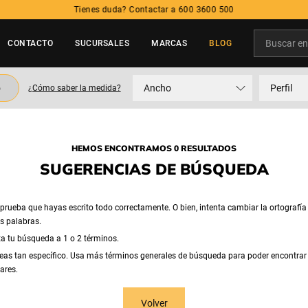
Buscar en t
CONTACTO
SUCURSALES
MARCAS
BLOG
TÉRMINOS MÁS BUSCADOS
o
Ancho
Perfil
¿Cómo saber la medida?
1
.
neumatico
2
.
215
3
.
195
HEMOS ENCONTRAMOS 0 RESULTADOS
4
.
235
SUGERENCIAS DE BÚSQUEDA
5
.
245
rueba que hayas escrito todo correctamente. O bien, intenta cambiar la ortografía
as palabras.
ta tu búsqueda a 1 o 2 términos.
eas tan específico. Usa más términos generales de búsqueda para poder encontrar
ares.
Volver