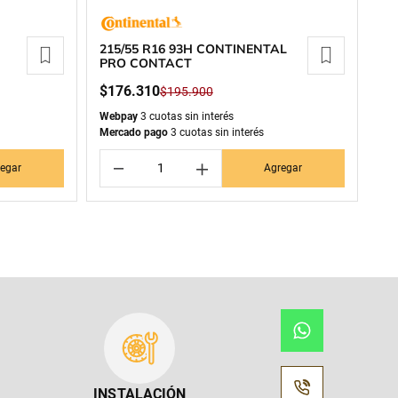
215/55 R16 93H CONTINENTAL
PRO CONTACT
$
176
.
310
$
195
.
900
Webpay
3 cuotas sin interés
Mercado pago
3 cuotas sin interés
－
＋
egar
Agregar
INSTALACIÓN