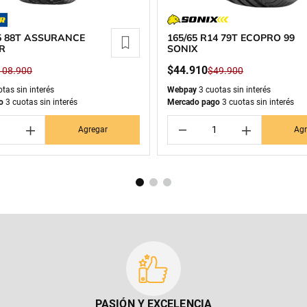
15 88T ASSURANCE
165/65 R14 79T ECOPRO 99
R
SONIX
$
44
.
910
108
.
900
$
49
.
900
tas sin interés
Webpay
3 cuotas sin interés
o
3 cuotas sin interés
Mercado pago
3 cuotas sin interés
＋
－
＋
Agregar
Agr
PASIÓN Y EXCELENCIA