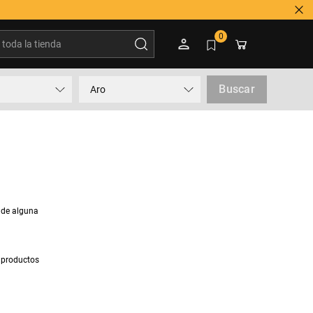
Tienes duda? Contactar a 600 3600 500
oda la tienda
0
Buscar
Aro
 de alguna
 productos