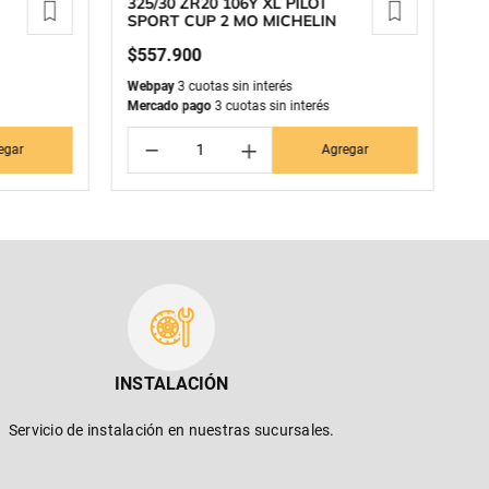
325/30 ZR20 106Y XL PILOT
2
SPORT CUP 2 MO MICHELIN
P
$
557
.
900
$
Webpay
3 cuotas sin interés
We
Mercado pago
3 cuotas sin interés
Me
－
＋
egar
Agregar
INSTALACIÓN
Servicio de instalación en nuestras sucursales.