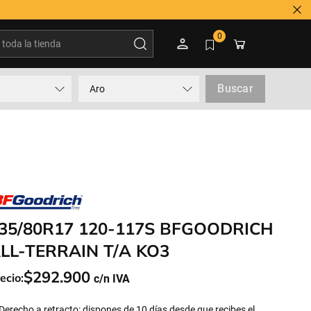
oda la tienda
0
Buscar
Aro
35/80R17 120-117S BFGOODRICH
LL-TERRAIN T/A KO3
$
292
.
900
ecio:
Derecho a retracto: dispones de 10 días desde que recibes el