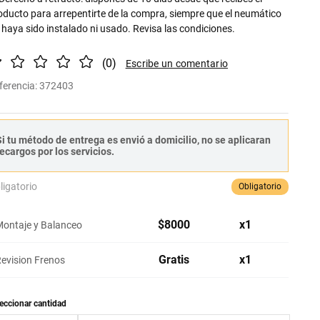
oducto para arrepentirte de la compra, siempre que el neumático
 haya sido instalado ni usado. Revisa las condiciones.
(
0
)
ferencia
:
372403
i tu método de entrega es envió a domicilio, no se aplicaran
ecargos por los servicios.
ligatorio
Obligatorio
$
8000
x
1
ontaje y Balanceo
Gratis
x
1
evision Frenos