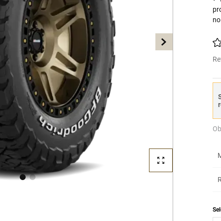
pr
no
Re
S
r
Ob
M
R