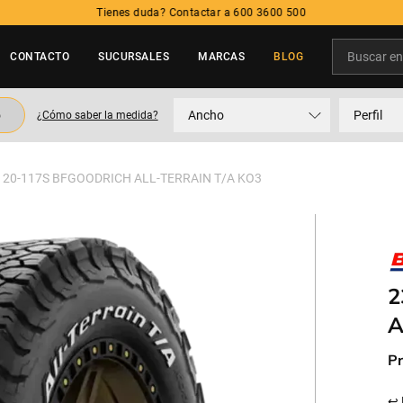
Tienes duda? Contactar a 600 3600 500
Buscar en t
CONTACTO
SUCURSALES
MARCAS
BLOG
TÉRMINOS MÁS BUSCADOS
o
Ancho
Perfil
¿Cómo saber la medida?
1
.
neumatico
2
.
215
120-117S BFGOODRICH ALL-TERRAIN T/A KO3
3
.
195
4
.
235
5
.
245
2
A
Pr
↩ 