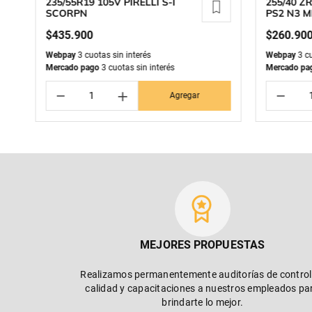
235/55R19 105V PIRELLI S-I
255/40 Z
SCORPN
PS2 N3 M
$
435
.
900
$
260
.
90
Webpay
3 cuotas sin interés
Webpay
3 cu
Mercado pago
3 cuotas sin interés
Mercado pa
－
＋
－
Agregar
MEJORES PROPUESTAS
Realizamos permanentemente auditorías de control
calidad y capacitaciones a nuestros empleados pa
brindarte lo mejor.