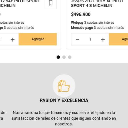
R17 94Y PILOT SPORT
265/35 ZR21 101Y XL PILOT
ICHELIN
SPORT 4 S MICHELIN
0
$
496
.
900
otas sin interés
Webpay
3 cuotas sin interés
go
3 cuotas sin interés
Mercado pago
3 cuotas sin interés
＋
－
＋
Agregar
Agr
PASIÓN Y EXCELENCIA
 de
Nos apasiona lo que hacemos y eso se ve reflejado en la
ra
satisfacción de miles de clientes que siguen confiando en
nosotros.