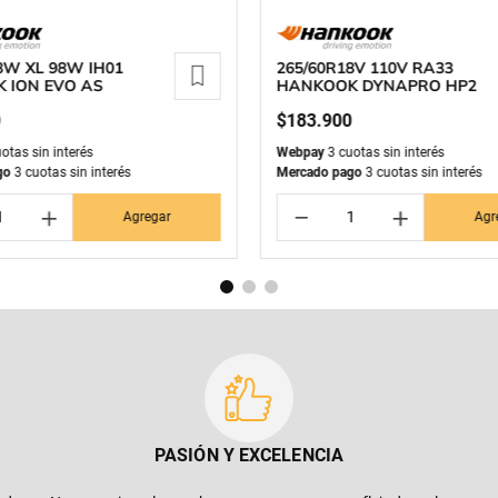
8W XL 98W IH01
265/60R18V 110V RA33
 ION EVO AS
HANKOOK DYNAPRO HP2
0
$
183
.
900
otas sin interés
Webpay
3 cuotas sin interés
go
3 cuotas sin interés
Mercado pago
3 cuotas sin interés
＋
－
＋
Agregar
Agr
PASIÓN Y EXCELENCIA