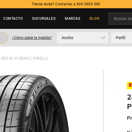
Tienes duda? Contactar a 600 3600 500
Buscar en t
CONTACTO
SUCURSALES
MARCAS
BLOG
TÉRMINOS MÁS BUSCADOS
o
Ancho
Perfil
¿Cómo saber la medida?
1
.
neumatico
2
.
215
90Y XL P-ZERO L PIRELLI
3
.
235
4
.
195
5
.
245
2
P
Pr
↩ 