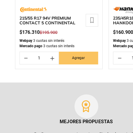
215/55 R17 94V PREMIUM
235/45R1
CONTACT 5 CONTINENTAL
HANKOOK
$
176
.
310
$
160
.
90
$
195
.
900
Webpay
3 cuotas sin interés
Webpay
3 cu
Mercado pago
3 cuotas sin interés
Mercado pa
－
＋
－
Agregar
MEJORES PROPUESTAS