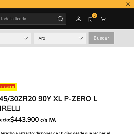
oda la tienda
0
Buscar
Aro
45/30ZR20 90Y XL P-ZERO L
IRELLI
$
443
.
900
ecio:
Derecho a retracto: dispones de 10 días desde que recibes el