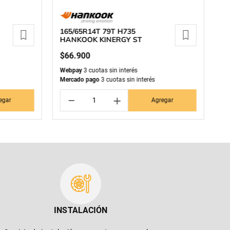
165/65R14T 79T H735
28
HANKOOK KINERGY ST
PI
$
66
.
900
$
Webpay
3 cuotas sin interés
We
Mercado pago
3 cuotas sin interés
Me
－
＋
egar
Agregar
INSTALACIÓN