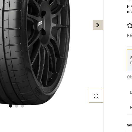
pr
no
Re
S
r
Ob
M
R