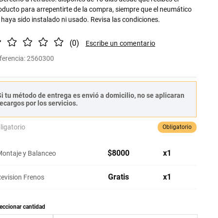
oducto para arrepentirte de la compra, siempre que el neumático
 haya sido instalado ni usado. Revisa las condiciones.
(
0
)
ferencia
:
2560300
i tu método de entrega es envió a domicilio, no se aplicaran
ecargos por los servicios.
ligatorio
Obligatorio
$
8000
x
1
ontaje y Balanceo
Gratis
x
1
evision Frenos