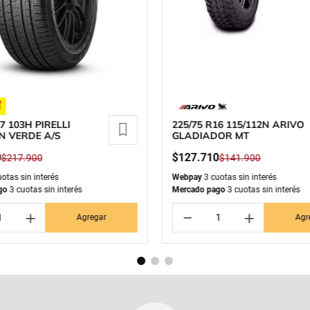
7 103H PIRELLI
225/75 R16 115/112N ARIVO
N VERDE A/S
GLADIADOR MT
0
$
127
.
710
$
217
.
900
$
141
.
900
otas sin interés
Webpay
3 cuotas sin interés
go
3 cuotas sin interés
Mercado pago
3 cuotas sin interés
＋
－
＋
Agregar
Agr