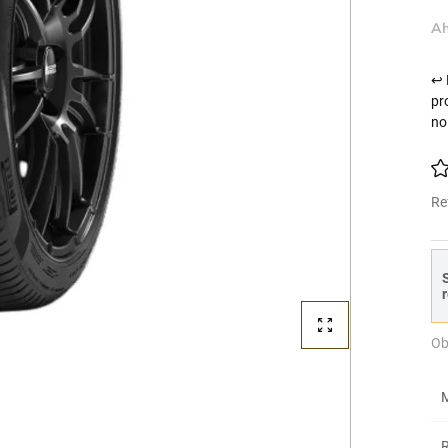
Ah
↩ 
pr
no
Re
S
r
Ob
M
R