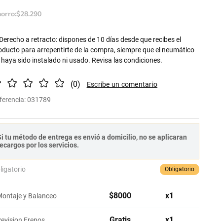
orro:
$
28
.
290
Derecho a retracto: dispones de 10 días desde que recibes el
oducto para arrepentirte de la compra, siempre que el neumático
 haya sido instalado ni usado. Revisa las condiciones.
(
0
)
ferencia
:
031789
i tu método de entrega es envió a domicilio, no se aplicaran
ecargos por los servicios.
ligatorio
Obligatorio
$
8000
x
1
ontaje y Balanceo
Gratis
x
1
evision Frenos