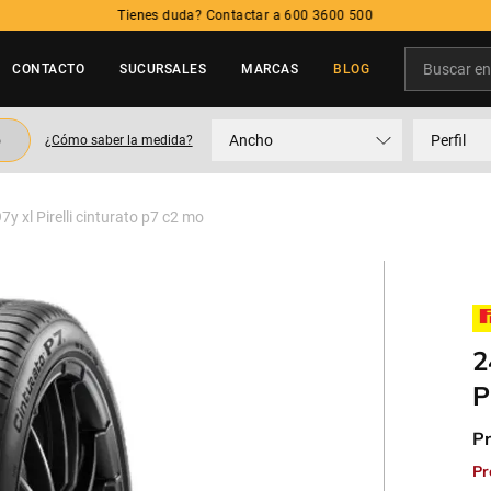
Tienes duda? Contactar a 600 3600 500
Buscar en t
CONTACTO
SUCURSALES
MARCAS
BLOG
TÉRMINOS MÁS BUSCADOS
o
Ancho
Perfil
¿Cómo saber la medida?
1
.
neumatico
2
.
215
y xl Pirelli cinturato p7 c2 mo
3
.
195
4
.
235
5
.
245
2
P
Pr
Pr