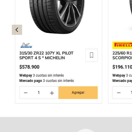
315/30 ZR22 107Y XL PILOT
225/60 R1
SPORT 4 S * MICHELIN
SCORPIO
$
578
.
900
$
196
.
11
Webpay
3 cuotas sin interés
Webpay
3 cu
Mercado pago
3 cuotas sin interés
Mercado pa
－
＋
－
Agregar