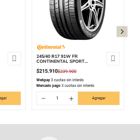
245/40 R17 91W FR
25
CONTINENTAL SPORT
S
CONTACT 5 MO
$
215
.
910
$
$
239
.
900
Webpay
3 cuotas sin interés
We
Mercado pago
3 cuotas sin interés
Me
－
＋
egar
Agregar