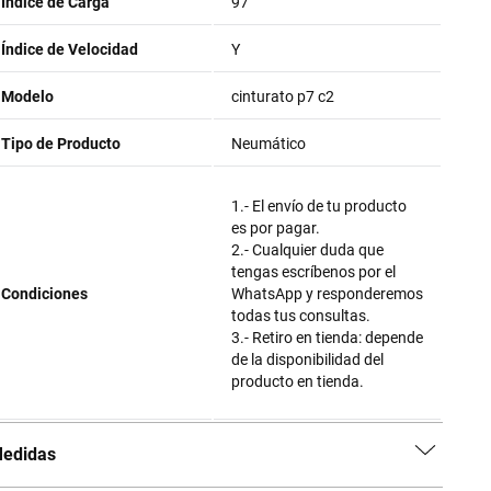
Índice de Carga
97
Índice de Velocidad
Y
Modelo
cinturato p7 c2
Tipo de Producto
Neumático
1.- El envío de tu producto
es por pagar.
2.- Cualquier duda que
tengas escríbenos por el
Condiciones
WhatsApp y responderemos
todas tus consultas.
3.- Retiro en tienda: depende
de la disponibilidad del
producto en tienda.
edidas