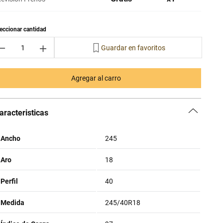
－
＋
Agregar al carro
aracteristicas
Ancho
245
Aro
18
Perfil
40
Medida
245/40R18