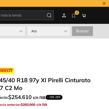
oda la tienda
0
Buscar
Aro
45/40 R18 97y Xl Pirelli Cinturato
7 C2 Mo
$
254
.
610
ecio:
10%
ecio anterior:
$
282
.
900