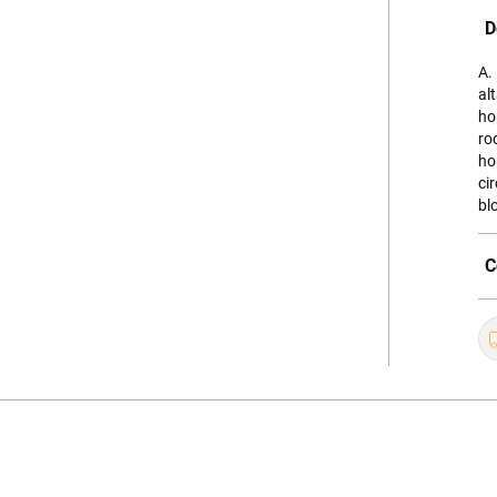
D
A.
al
ho
ro
ho
ci
bl
C