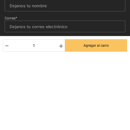
Correo*
Quiero recibir el newsletter con promociones.
－
＋
Agregar al carro
Suscribirse
Ayuda al cliente
Términos y condiciones
Contactanos