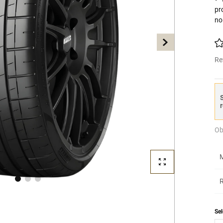
pr
no
Re
S
r
Ob
M
R