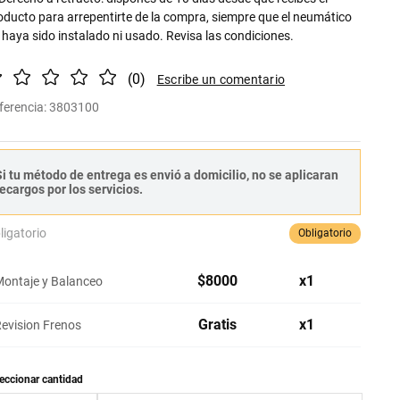
oducto para arrepentirte de la compra, siempre que el neumático
 haya sido instalado ni usado. Revisa las condiciones.
(
0
)
ferencia
:
3803100
i tu método de entrega es envió a domicilio, no se aplicaran
ecargos por los servicios.
ligatorio
Obligatorio
$
8000
x
1
ontaje y Balanceo
Gratis
x
1
evision Frenos