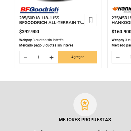
285/60R18 118-115S
235/45R1
BFGOODRICH ALL-TERRAIN T/A
HANKOOK
KO3
$
392
.
900
$
160
.
90
Webpay
3 cuotas sin interés
Webpay
3 cu
Mercado pago
3 cuotas sin interés
Mercado pa
－
＋
－
Agregar
MEJORES PROPUESTAS