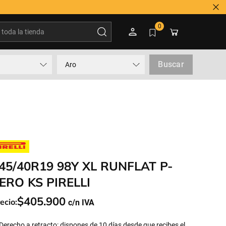
oda la tienda
0
Buscar
Aro
45/40R19 98Y XL RUNFLAT P-
ERO KS PIRELLI
$
405
.
900
ecio:
Derecho a retracto: dispones de 10 días desde que recibes el