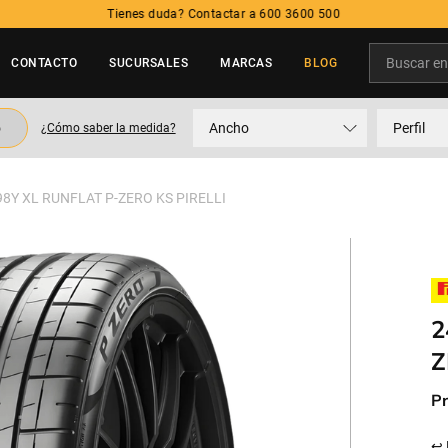
Tienes duda? Contactar a 600 3600 500
Buscar en t
CONTACTO
SUCURSALES
MARCAS
BLOG
TÉRMINOS MÁS BUSCADOS
o
Ancho
Perfil
¿Cómo saber la medida?
1
.
neumatico
2
.
215
98Y XL RUNFLAT P-ZERO KS PIRELLI
3
.
205
4
.
195
5
.
235
2
Z
Pr
↩ 