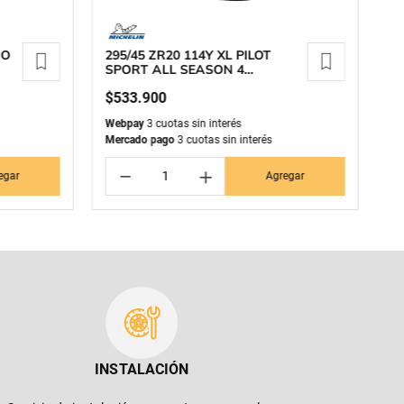
MO
295/45 ZR20 114Y XL PILOT
2
SPORT ALL SEASON 4
P
MICHELIN
M
$
533
.
900
$
Webpay
3 cuotas sin interés
We
Mercado pago
3 cuotas sin interés
Me
－
＋
egar
Agregar
INSTALACIÓN