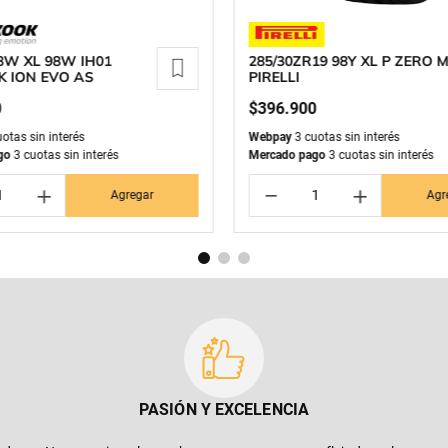
8W XL 98W IH01
285/30ZR19 98Y XL P ZERO 
 ION EVO AS
PIRELLI
0
$
396
.
900
otas sin interés
Webpay
3 cuotas sin interés
go
3 cuotas sin interés
Mercado pago
3 cuotas sin interés
＋
－
＋
Agregar
Agr
PASIÓN Y EXCELENCIA