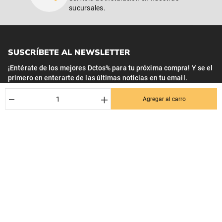
sucursales.
SUSCRÍBETE AL NEWSLETTER
¡Entérate de los mejores Dctos% para tu próxima compra! Y se el
primero en enterarte de las últimas noticias en tu email.
Nombre
－
＋
Agregar al carro
Correo*
Quiero recibir el newsletter con promociones.
Suscribirse