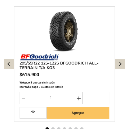
295/55R22 125-122S BFGOODRICH ALL-
TERRAIN T/A KO3
$
615
.
900
Webpay
3 cuotas sin interés
Mercado pago
3 cuotas sin interés
－
＋
Agregar