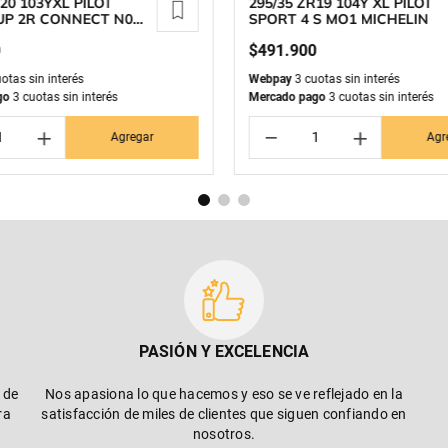
R20 103YXL PILOT
295/35 ZR19 104Y XL PILOT
UP 2R CONNECT N0
SPORT 4 S MO1 MICHELIN
N
0
$
491
.
900
otas sin interés
Webpay
3 cuotas sin interés
go
3 cuotas sin interés
Mercado pago
3 cuotas sin interés
＋
－
＋
Agregar
Agr
PASIÓN Y EXCELENCIA
 de
Nos apasiona lo que hacemos y eso se ve reflejado en la
ra
satisfacción de miles de clientes que siguen confiando en
nosotros.