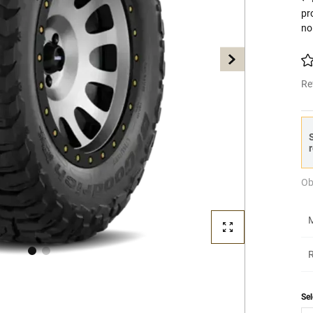
pr
no
Re
S
r
Ob
M
R