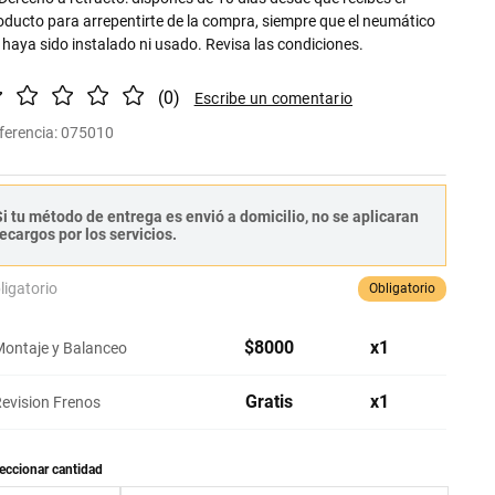
oducto para arrepentirte de la compra, siempre que el neumático
 haya sido instalado ni usado. Revisa las condiciones.
(
0
)
ferencia
:
075010
i tu método de entrega es envió a domicilio, no se aplicaran
ecargos por los servicios.
ligatorio
Obligatorio
$
8000
x
1
ontaje y Balanceo
Gratis
x
1
evision Frenos