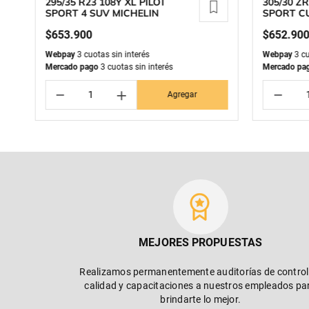
295/35 R23 108Y XL PILOT
305/30 Z
SPORT 4 SUV MICHELIN
SPORT C
MICHELI
$
653
.
900
$
652
.
90
Webpay
3 cuotas sin interés
Webpay
3 cu
Mercado pago
3 cuotas sin interés
Mercado pa
－
＋
－
Agregar
MEJORES PROPUESTAS
Realizamos permanentemente auditorías de control
calidad y capacitaciones a nuestros empleados pa
brindarte lo mejor.