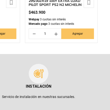
295/30ZR19 100Y EXTRA LOAD
29
PILOT SPORT PS2 N2 MICHELIN
N
$
463
.
900
$
Webpay
3 cuotas sin interés
We
Mercado pago
3 cuotas sin interés
Me
－
＋
egar
Agregar
INSTALACIÓN
Servicio de instalación en nuestras sucursales.