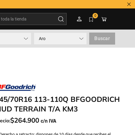
oda la tienda
0
Buscar
Aro
45/70R16 113-110Q BFGOODRICH
UD TERRAIN T/A KM3
$
264
.
900
ecio:
Derecho a retracto: dispones de 10 días desde que recibes el