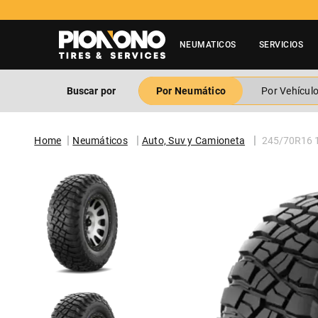
Tienes duda? Contactar a 60
NEUMATICOS
SERVICIOS
Buscar por
Por Neumático
Por Vehícul
Neumáticos
Auto, Suv y Camioneta
245/70R16 