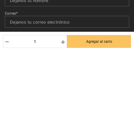
Correo*
Quiero recibir el newsletter con promociones.
－
＋
Agregar al carro
Suscribirse
Ayuda al cliente
Términos y condiciones
Contactanos
Politica de Seguridad y Privacidad
+56 9 3380 0499