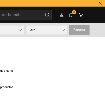
oda la tienda
0
Buscar
Aro
 de alguna
 productos