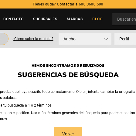
Tienes duda? Contactar a 600 3600 500
Buscar en t
CONTACTO
SUCURSALES
MARCAS
BLOG
TÉRMINOS MÁS BUSCADOS
o
Ancho
Perfil
¿Cómo saber la medida?
1
.
neumatico
2
.
225
3
.
215
HEMOS ENCONTRAMOS 0 RESULTADOS
4
.
205
SUGERENCIAS DE BÚSQUEDA
5
.
195
rueba que hayas escrito todo correctamente. O bien, intenta cambiar la ortografía
as palabras.
ta tu búsqueda a 1 o 2 términos.
eas tan específico. Usa más términos generales de búsqueda para poder encontrar
ares.
Volver