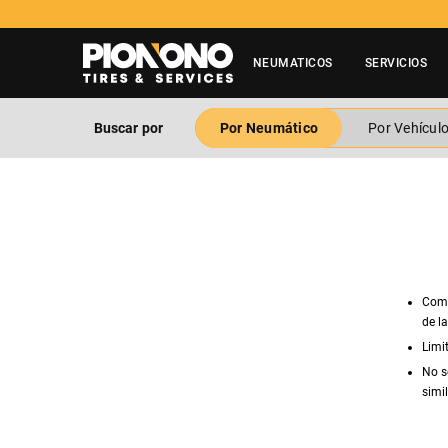
NEUMATICOS
SERVICIOS
Buscar por
Por Neumático
Por Vehícul
Comp
de l
Limi
No s
simil