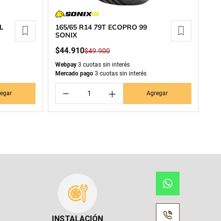
L
165/65 R14 79T ECOPRO 99
SONIX
$
44
.
910
$
49
.
900
Webpay
3 cuotas sin interés
Mercado pago
3 cuotas sin interés
－
＋
egar
Agregar
INSTALACIÓN