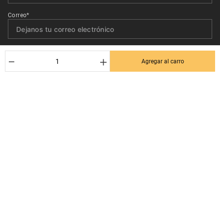
Correo*
Quiero recibir el newsletter con promociones.
－
＋
Agregar al carro
Suscribirse
Ayuda al cliente
Términos y condiciones
Contactanos
Politica de Seguridad y Privacidad
+56 9 3380 0499