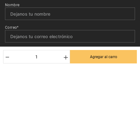
Nombre
Correo*
Quiero recibir el newsletter con promociones.
－
＋
Agregar al carro
Suscribirse
Ayuda al cliente
Términos y condiciones