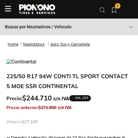
0
Buscar por
Neumaticos / Vehiculo
Neumáticos
Auto, Suv y Camioneta
225/50 R17 94W CONTI TL SPORT CONTACT
5 MOE SSR CONTINENTAL
$
244
.
710
Precio:
10%
Precio anterior:
$
271
.
900
Ahorro:
$
27
.
190
↩ Derecho a retracto: dispones de 10 días desde que recibes el