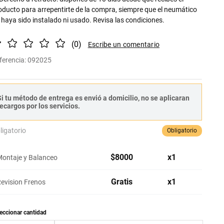
oducto para arrepentirte de la compra, siempre que el neumático
 haya sido instalado ni usado. Revisa las condiciones.
(
0
)
ferencia
:
092025
i tu método de entrega es envió a domicilio, no se aplicaran
ecargos por los servicios.
ligatorio
Obligatorio
$
8000
x
1
ontaje y Balanceo
Gratis
x
1
evision Frenos