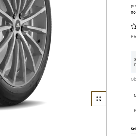
pr
no
Re
S
r
Ob
M
R