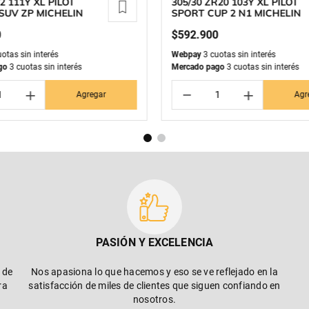
2 111Y XL PILOT
305/30 ZR20 103Y XL PILOT
SUV ZP MICHELIN
SPORT CUP 2 N1 MICHELIN
0
$
592
.
900
otas sin interés
Webpay
3 cuotas sin interés
go
3 cuotas sin interés
Mercado pago
3 cuotas sin interés
＋
－
＋
Agregar
Agr
PASIÓN Y EXCELENCIA
 de
Nos apasiona lo que hacemos y eso se ve reflejado en la
ra
satisfacción de miles de clientes que siguen confiando en
nosotros.