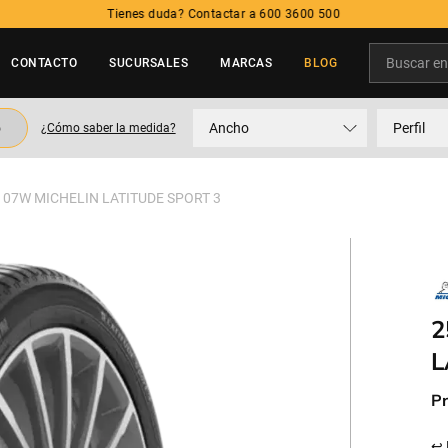
Tienes duda? Contactar a 600 3600 500
Buscar en t
CONTACTO
SUCURSALES
MARCAS
BLOG
TÉRMINOS MÁS BUSCADOS
o
Ancho
Perfil
¿Cómo saber la medida?
1
.
neumatico
2
.
215
107W MICHELIN LATITUDE SPORT 3
3
.
195
4
.
235
5
.
245
2
L
Pr
↩ 