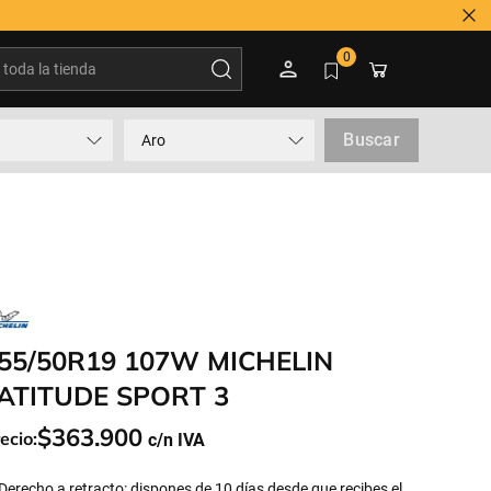
oda la tienda
0
Buscar
Aro
55/50R19 107W MICHELIN
ATITUDE SPORT 3
$
363
.
900
ecio:
Derecho a retracto: dispones de 10 días desde que recibes el