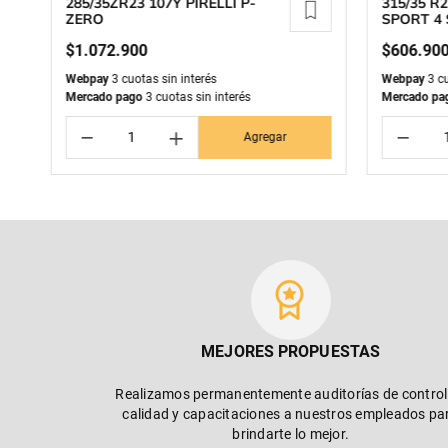
285/35ZR23 107Y PIRELLI P-
315/35 R2
ZERO
SPORT 4 
$
1
.
072
.
900
$
606
.
90
Webpay
3 cuotas sin interés
Webpay
3 cu
Mercado pago
3 cuotas sin interés
Mercado pa
－
＋
－
Agregar
MEJORES PROPUESTAS
Realizamos permanentemente auditorías de control
calidad y capacitaciones a nuestros empleados pa
brindarte lo mejor.