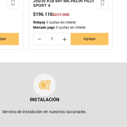
255/35 R18 94Y MICHELIN PILOT
27
SPORT 4
P
$
196
.
110
$
$
217
.
900
Webpay
3 cuotas sin interés
We
Mercado pago
3 cuotas sin interés
Me
－
＋
egar
Agregar
INSTALACIÓN
Servicio de instalación en nuestras sucursales.