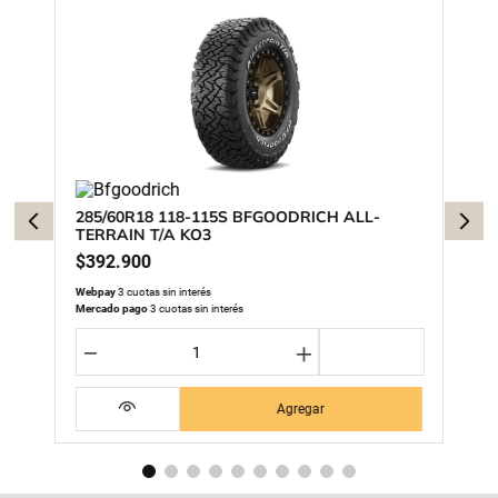
285/60R18 118-115S BFGOODRICH ALL-
TERRAIN T/A KO3
$
392
.
900
Webpay
3 cuotas sin interés
Mercado pago
3 cuotas sin interés
－
＋
Agregar