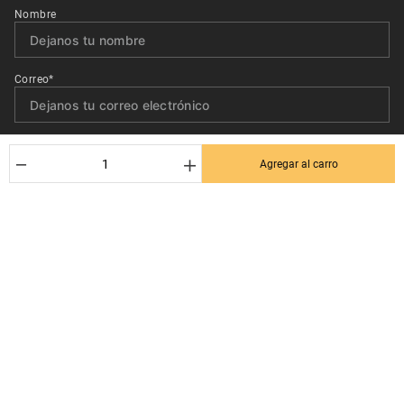
Nombre
Correo*
Quiero recibir el newsletter con promociones.
－
＋
Agregar al carro
Suscribirse
Ayuda al cliente
Términos y condiciones