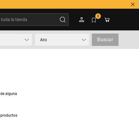
oda la tienda
0
Buscar
Aro
 de alguna
 productos