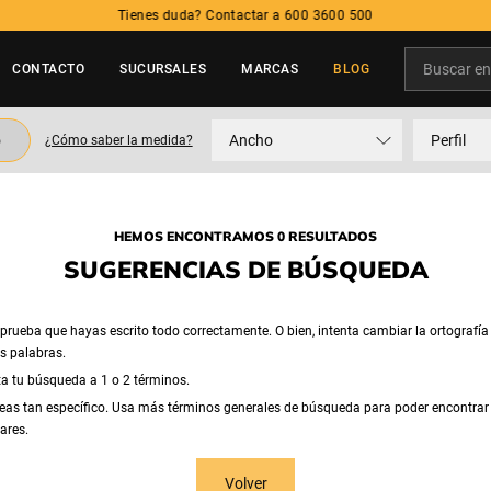
Tienes duda? Contactar a 600 3600 500
Buscar en t
CONTACTO
SUCURSALES
MARCAS
BLOG
TÉRMINOS MÁS BUSCADOS
o
Ancho
Perfil
¿Cómo saber la medida?
1
.
neumatico
2
.
215
3
.
195
HEMOS ENCONTRAMOS 0 RESULTADOS
4
.
235
SUGERENCIAS DE BÚSQUEDA
5
.
245
rueba que hayas escrito todo correctamente. O bien, intenta cambiar la ortografía
as palabras.
ta tu búsqueda a 1 o 2 términos.
eas tan específico. Usa más términos generales de búsqueda para poder encontrar
ares.
Volver