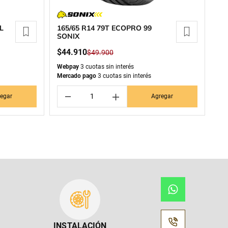
L
165/65 R14 79T ECOPRO 99
SONIX
$
44
.
910
$
49
.
900
Webpay
3 cuotas sin interés
Mercado pago
3 cuotas sin interés
－
＋
egar
Agregar
INSTALACIÓN