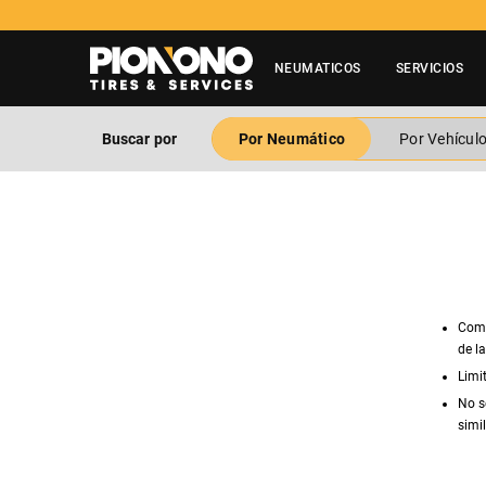
NEUMATICOS
SERVICIOS
Buscar por
Por Neumático
Por Vehícul
Comp
de l
Limi
No s
simil