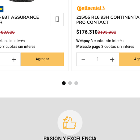
15 88T ASSURANCE
215/55 R16 93H CONTINENTA
R
PRO CONTACT
$
176
.
310
108
.
900
$
195
.
900
tas sin interés
Webpay
3 cuotas sin interés
o
3 cuotas sin interés
Mercado pago
3 cuotas sin interés
＋
－
＋
Agregar
Agr
PASIÓN Y EXCELENCIA