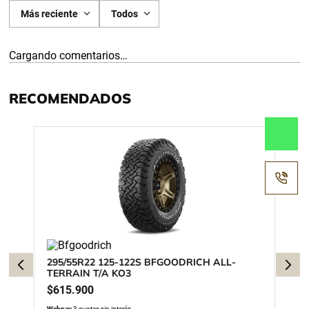
Más reciente
Todos
Cargando comentarios…
RECOMENDADOS
295/55R22 125-122S BFGOODRICH ALL-
TERRAIN T/A KO3
$
615
.
900
Webpay
3 cuotas sin interés