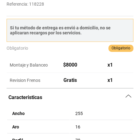
Referencia
:
118228
Si tu método de entrega es envió a domicilio, no se
aplicaran recargos por los servicios.
Obligatorio
Obligatorio
$
8000
x
1
Montaje y Balanceo
Gratis
x
1
Revision Frenos
Caracteristicas
Ancho
255
Aro
16