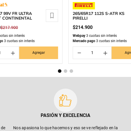
17 99V FR ULTRA
265/65R17 112S S-ATR KS
 CONTINENTAL
PIRELLI
0
$
214
.
900
$
217
.
900
otas sin interés
Webpay
3 cuotas sin interés
go
3 cuotas sin interés
Mercado pago
3 cuotas sin interés
＋
－
＋
Agregar
Agr
PASIÓN Y EXCELENCIA
 de
Nos apasiona lo que hacemos y eso se ve reflejado en la