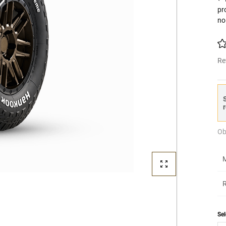
pr
no
Re
S
r
Ob
M
R