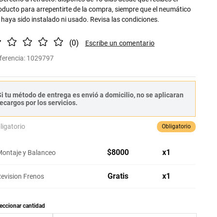
oducto para arrepentirte de la compra, siempre que el neumático
 haya sido instalado ni usado. Revisa las condiciones.
(
0
)
ferencia
:
1029797
i tu método de entrega es envió a domicilio, no se aplicaran
ecargos por los servicios.
ligatorio
Obligatorio
$
8000
x
1
ontaje y Balanceo
Gratis
x
1
evision Frenos