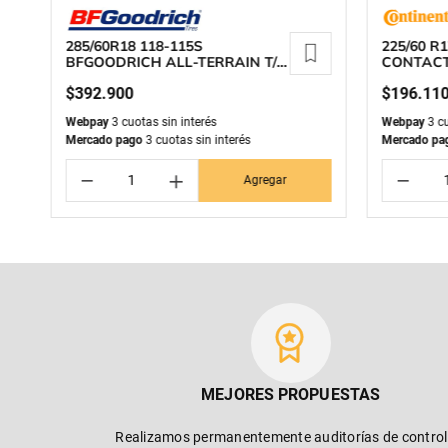
285/60R18 118-115S
225/60 R
BFGOODRICH ALL-TERRAIN T/A
CONTACT
KO3
$
392
.
900
$
196
.
11
Webpay
3 cuotas sin interés
Webpay
3 cu
Mercado pago
3 cuotas sin interés
Mercado pa
－
＋
－
Agregar
MEJORES PROPUESTAS
Realizamos permanentemente auditorías de control