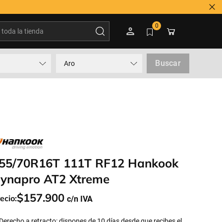
oda la tienda
0
Buscar
Aro
55/70R16T 111T RF12 Hankook
ynapro AT2 Xtreme
$
157
.
900
ecio:
Derecho a retracto: dispones de 10 días desde que recibes el