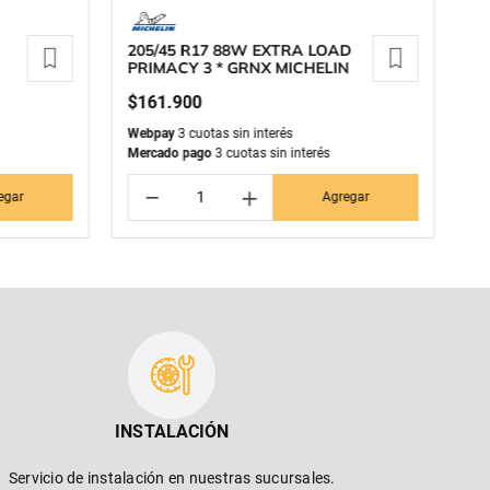
205/45 R17 88W EXTRA LOAD
1
PRIMACY 3 * GRNX MICHELIN
M
$
161
.
900
$
Webpay
3 cuotas sin interés
We
Mercado pago
3 cuotas sin interés
Me
－
＋
egar
Agregar
INSTALACIÓN
Servicio de instalación en nuestras sucursales.