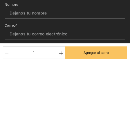
Nombre
Correo*
Quiero recibir el newsletter con promociones.
－
＋
Agregar al carro
Suscribirse
Ayuda al cliente
Términos y condiciones