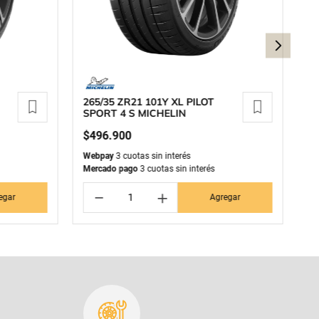
265/35 ZR21 101Y XL PILOT
29
SPORT 4 S MICHELIN
S
$
496
.
900
$
Webpay
3 cuotas sin interés
We
Mercado pago
3 cuotas sin interés
Me
－
＋
egar
Agregar