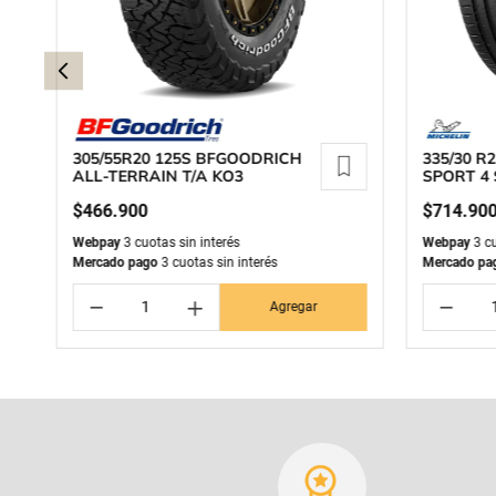
305/55R20 125S BFGOODRICH
335/30 R2
ALL-TERRAIN T/A KO3
SPORT 4 
$
466
.
900
$
714
.
90
Webpay
3 cuotas sin interés
Webpay
3 cu
Mercado pago
3 cuotas sin interés
Mercado pa
－
＋
－
Agregar