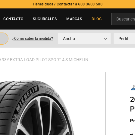
Tienes duda? Contactar a 600 3600 500
Buscar en t
CONTACTO
SUCURSALES
MARCAS
BLOG
TÉRMINOS MÁS BUSCADOS
o
Ancho
Perfil
¿Cómo saber la medida?
1
.
neumatico
2
.
225
9 93Y EXTRA LOAD PILOT SPORT 4 S MICHELIN
3
.
215
4
.
205
5
.
195
2
P
Pr
↩ 