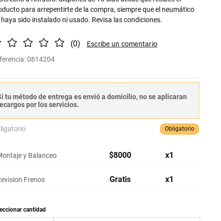
oducto para arrepentirte de la compra, siempre que el neumático
 haya sido instalado ni usado. Revisa las condiciones.
(
0
)
ferencia
:
0814204
i tu método de entrega es envió a domicilio, no se aplicaran
ecargos por los servicios.
ligatorio
Obligatorio
$
8000
x
1
ontaje y Balanceo
Gratis
x
1
evision Frenos