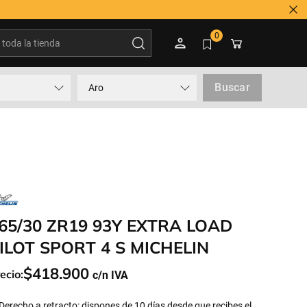
oda la tienda
0
Buscar
Aro
65/30 ZR19 93Y EXTRA LOAD
ILOT SPORT 4 S MICHELIN
$
418
.
900
ecio:
Derecho a retracto: dispones de 10 días desde que recibes el