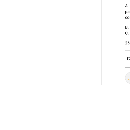
A.
pa
co
B.
C.
26
C