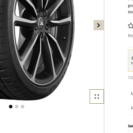
pr
no
Re
S
r
Ob
M
R