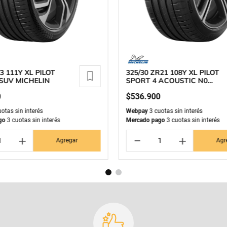
3 111Y XL PILOT
325/30 ZR21 108Y XL PILOT
SUV MICHELIN
SPORT 4 ACOUSTIC N0
MICHELIN
0
$
536
.
900
otas sin interés
Webpay
3 cuotas sin interés
go
3 cuotas sin interés
Mercado pago
3 cuotas sin interés
＋
－
＋
Agregar
Agr