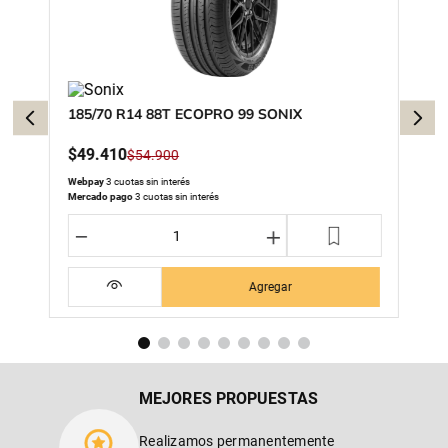
185/70 R14 88T ECOPRO 99 SONIX
$
49
.
410
$
54
.
900
Webpay
3 cuotas sin interés
Mercado pago
3 cuotas sin interés
－
＋
Agregar
MEJORES PROPUESTAS
Realizamos permanentemente