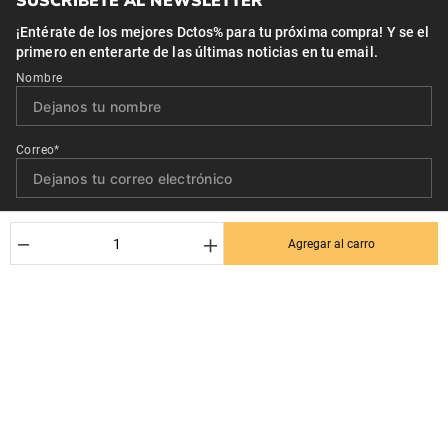
SUSCRÍBETE AL NEWSLETTER
¡Entérate de los mejores Dctos% para tu próxima compra! Y se el
primero en enterarte de las últimas noticias en tu email.
Nombre
Correo*
Quiero recibir el newsletter con promociones.
－
＋
Agregar al carro
Suscribirse