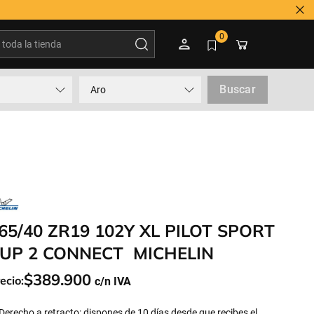
oda la tienda
0
Buscar
Aro
65/40 ZR19 102Y XL PILOT SPORT
UP 2 CONNECT MICHELIN
$
389
.
900
ecio:
Derecho a retracto: dispones de 10 días desde que recibes el