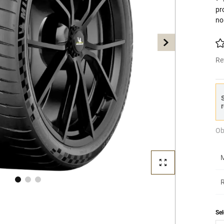
pr
no
Re
S
r
Ob
M
R