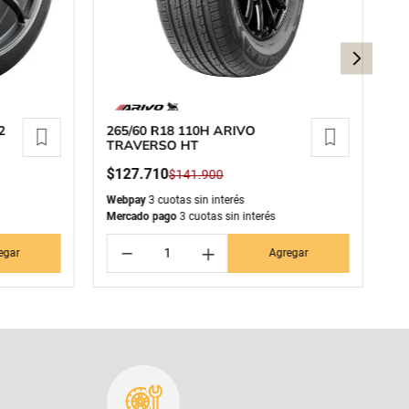
2
265/60 R18 110H ARIVO
24
TRAVERSO HT
P
$
127
.
710
$
$
141
.
900
Webpay
3 cuotas sin interés
We
Mercado pago
3 cuotas sin interés
Me
－
＋
egar
Agregar