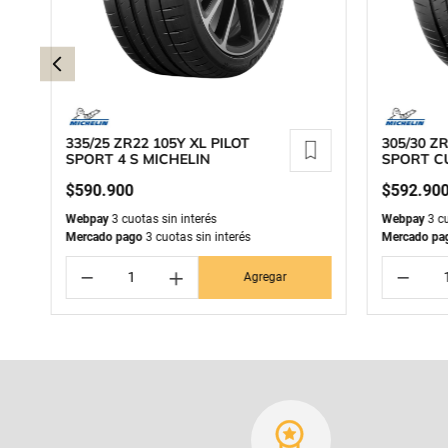
335/25 ZR22 105Y XL PILOT
305/30 ZR
SPORT 4 S MICHELIN
SPORT CU
$
590
.
900
$
592
.
90
Webpay
3 cuotas sin interés
Webpay
3 cu
Mercado pago
3 cuotas sin interés
Mercado pa
－
＋
－
Agregar