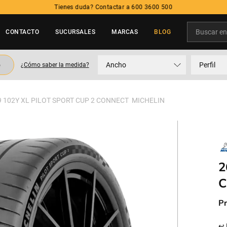
Tienes duda? Contactar a 600 3600 500
Buscar en t
CONTACTO
SUCURSALES
MARCAS
BLOG
TÉRMINOS MÁS BUSCADOS
o
Ancho
Perfil
¿Cómo saber la medida?
1
.
neumatico
2
.
215
9 102Y XL PILOT SPORT CUP 2 CONNECT MICHELIN
3
.
195
4
.
235
5
.
245
2
C
Pr
↩ 