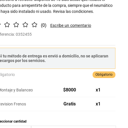
oducto para arrepentirte de la compra, siempre que el neumático
 haya sido instalado ni usado. Revisa las condiciones.
(
0
)
ferencia
:
0352455
i tu método de entrega es envió a domicilio, no se aplicaran
ecargos por los servicios.
ligatorio
Obligatorio
$
8000
x
1
ontaje y Balanceo
Gratis
x
1
evision Frenos