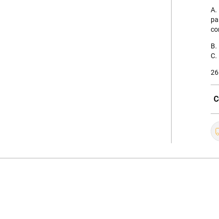
A.
pa
co
B.
C.
26
C