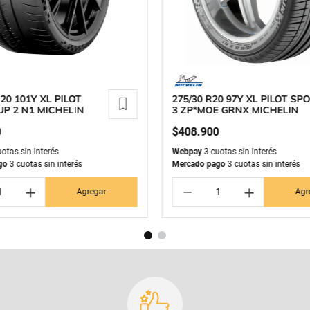
20 101Y XL PILOT
275/30 R20 97Y XL PILOT SP
P 2 N1 MICHELIN
3 ZP*MOE GRNX MICHELIN
0
$
408
.
900
otas sin interés
Webpay
3 cuotas sin interés
go
3 cuotas sin interés
Mercado pago
3 cuotas sin interés
＋
－
＋
Agregar
Agr