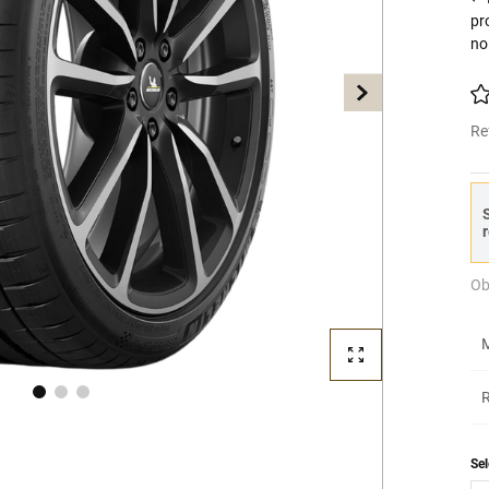
pr
no
Re
S
r
Ob
M
R