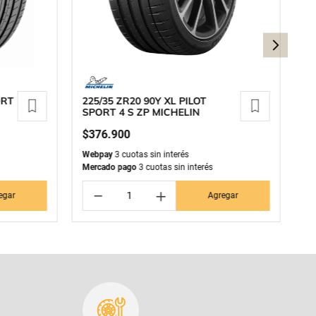
ORT
225/35 ZR20 90Y XL PILOT
2
SPORT 4 S ZP MICHELIN
P
$
376
.
900
$
Webpay
3 cuotas sin interés
We
Mercado pago
3 cuotas sin interés
Me
－
＋
egar
Agregar