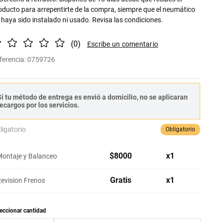
oducto para arrepentirte de la compra, siempre que el neumático
 haya sido instalado ni usado. Revisa las condiciones.
(
0
)
ferencia
:
0759726
i tu método de entrega es envió a domicilio, no se aplicaran
ecargos por los servicios.
ligatorio
Obligatorio
$
8000
x
1
ontaje y Balanceo
Gratis
x
1
evision Frenos