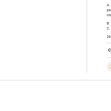
A.
pa
co
B.
C.
26
C