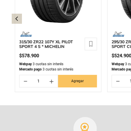
315/30 ZR22 107Y XL PILOT
295/30 ZR
SPORT 4 S * MICHELIN
SPORT CU
$
578
.
900
$
524
.
90
Webpay
3 cuotas sin interés
Webpay
3 cu
Mercado pago
3 cuotas sin interés
Mercado pa
－
＋
－
Agregar