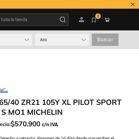
s duda? Contactar a 600 3600 500
oda la tienda
0
Buscar
Aro
65/40 ZR21 105Y XL PILOT SPORT
 S MO1 MICHELIN
$
570
.
900
ecio:
Derecho a retracto: dispones de 10 días desde que recibes el