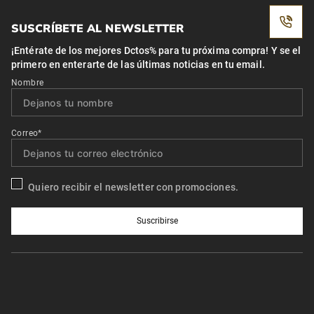
ve reflejado en la satisfacción de miles
de clientes que siguen confiando en
nosotros.
INSTALACIÓN
Servicio de instalación en nuestras
sucursales.
SUSCRÍBETE AL NEWSLETTER
¡Entérate de los mejores Dctos% para tu próxima compra! Y se el
primero en enterarte de las últimas noticias en tu email.
Nombre
Correo*