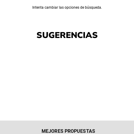
Intenta cambiar las opciones de búsqueda.
SUGERENCIAS
10%
225/45 R17 91W CONTINENTAL SPORT
CONTACT 5 MOE RUNFLAT
$
196
.
110
$
217
.
900
Webpay
3 cuotas sin interés
Mercado pago
3 cuotas sin interés