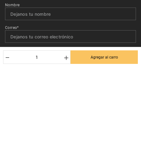
Nombre
Correo*
Quiero recibir el newsletter con promociones.
－
＋
Agregar al carro
Suscribirse
Ayuda al cliente
Términos y condiciones