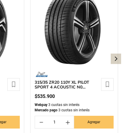
315/35 ZR20 110Y XL PILOT
2
SPORT 4 ACOUSTIC N0
P
MICHELIN
M
$
535
.
900
$
Webpay
3 cuotas sin interés
We
Mercado pago
3 cuotas sin interés
Me
－
＋
egar
Agregar