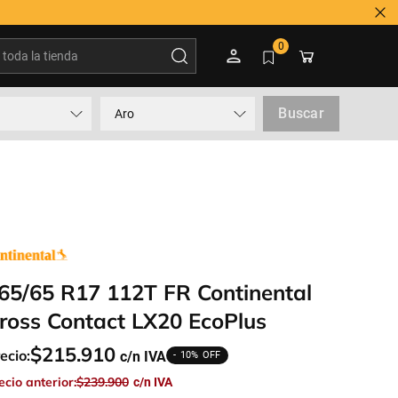
oda la tienda
0
Buscar
Aro
65/65 R17 112T FR Continental
ross Contact LX20 EcoPlus
$
215
.
910
ecio:
10%
ecio anterior:
$
239
.
900