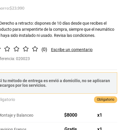
orro:
$
23
.
990
Derecho a retracto: dispones de 10 días desde que recibes el
oducto para arrepentirte de la compra, siempre que el neumático
 haya sido instalado ni usado. Revisa las condiciones.
(
0
)
ferencia
:
020023
i tu método de entrega es envió a domicilio, no se aplicaran
ecargos por los servicios.
ligatorio
Obligatorio
$
8000
x
1
ontaje y Balanceo
Gratis
x
1
evision Frenos