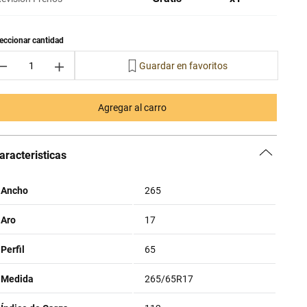
－
＋
Agregar al carro
aracteristicas
Ancho
265
Aro
17
Perfil
65
Medida
265/65R17