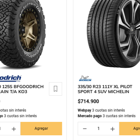
0 125S BFGOODRICH
335/30 R23 111Y XL PILOT
AIN T/A KO3
SPORT 4 SUV MICHELIN
0
$
714
.
900
otas sin interés
Webpay
3 cuotas sin interés
go
3 cuotas sin interés
Mercado pago
3 cuotas sin interés
＋
－
＋
Agregar
Agr