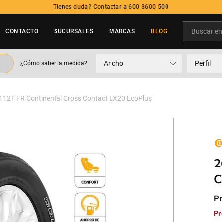
Tienes duda? Contactar a 600 3600 500
Buscar en t
CONTACTO
SUCURSALES
MARCAS
BLOG
TÉRMINOS MÁS BUSCADOS
o
Ancho
Perfil
¿Cómo saber la medida?
1
.
neumatico
2
.
225
112T FR Continental Cross Contact LX20 EcoPlus
3
.
215
4
.
205
5
.
195
2
C
Pr
Pr