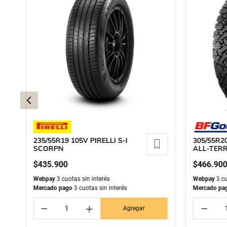
235/55R19 105V PIRELLI S-I
305/55R2
SCORPN
ALL-TERR
$
435
.
900
$
466
.
90
Webpay
3 cuotas sin interés
Webpay
3 cu
Mercado pago
3 cuotas sin interés
Mercado pa
－
＋
－
Agregar