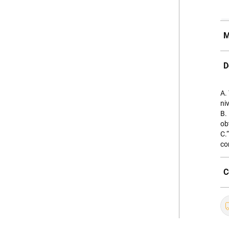
M
D
A.
ni
B.
ob
C.
co
C