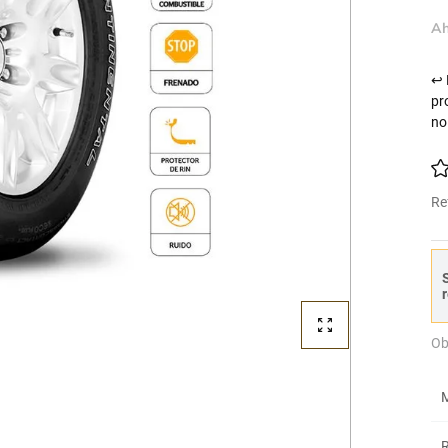
Ah
↩ 
pr
no
Re
S
r
Ob
M
R