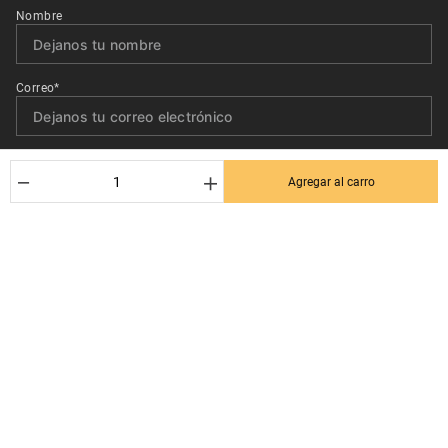
Nombre
Correo*
Quiero recibir el newsletter con promociones.
－
＋
Agregar al carro
Suscribirse
Ayuda al cliente
Términos y condiciones