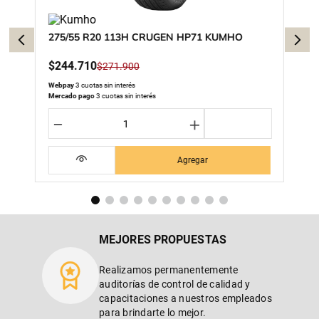
275/55 R20 113H CRUGEN HP71 KUMHO
$
244
.
710
$
271
.
900
Webpay
3 cuotas sin interés
Mercado pago
3 cuotas sin interés
－
＋
Agregar
MEJORES PROPUESTAS
Realizamos permanentemente
auditorías de control de calidad y
capacitaciones a nuestros empleados
para brindarte lo mejor.