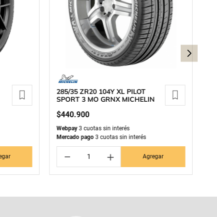
285/35 ZR20 104Y XL PILOT
27
SPORT 3 MO GRNX MICHELIN
3
$
440
.
900
$
Webpay
3 cuotas sin interés
We
Mercado pago
3 cuotas sin interés
Me
－
＋
egar
Agregar