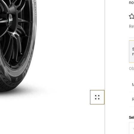
no
Re
S
r
Ob
M
R