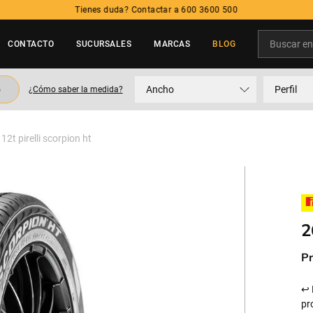
Tienes duda? Contactar a 600 3600 500
Buscar en t
CONTACTO
SUCURSALES
MARCAS
BLOG
TÉRMINOS MÁS BUSCADOS
o
Ancho
Perfil
¿Cómo saber la medida?
1
.
neumatico
2
.
215
2t pirelli scorpion ht
3
.
235
4
.
195
5
.
245
2
Pr
↩ 
pr