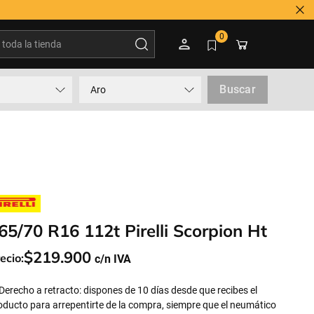
oda la tienda
0
Buscar
Aro
65/70 R16 112t Pirelli Scorpion Ht
$
219
.
900
ecio:
Derecho a retracto: dispones de 10 días desde que recibes el
oducto para arrepentirte de la compra, siempre que el neumático