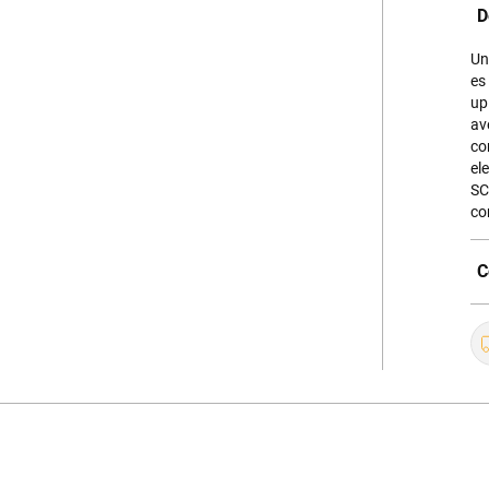
D
Un
es
up
av
co
el
SC
co
C