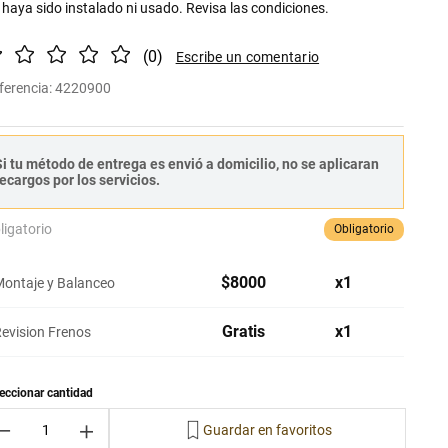
 haya sido instalado ni usado. Revisa las condiciones.
(
0
)
ferencia
:
4220900
i tu método de entrega es envió a domicilio, no se aplicaran
ecargos por los servicios.
ligatorio
Obligatorio
$
8000
x
1
ontaje y Balanceo
Gratis
x
1
evision Frenos
－
＋