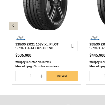
325/30 ZR21 108Y XL PILOT
255/30 ZR
SPORT 4 ACOUSTIC N0
SPORT 4 
MICHELIN
$
536
.
900
$
445
.
90
Webpay
3 cuotas sin interés
Webpay
3 cu
Mercado pago
3 cuotas sin interés
Mercado pa
－
＋
－
Agregar