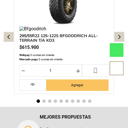
295/55R22 125-122S BFGOODRICH ALL-
TERRAIN T/A KO3
$
615
.
900
Webpay
3 cuotas sin interés
Mercado pago
3 cuotas sin interés
－
＋
Agregar
MEJORES PROPUESTAS