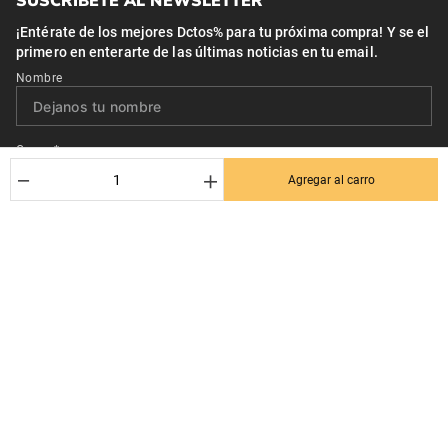
SUSCRÍBETE AL NEWSLETTER
¡Entérate de los mejores Dctos% para tu próxima compra! Y se el
primero en enterarte de las últimas noticias en tu email.
Nombre
Correo*
－
＋
Agregar al carro
Quiero recibir el newsletter con promociones.
Suscribirse