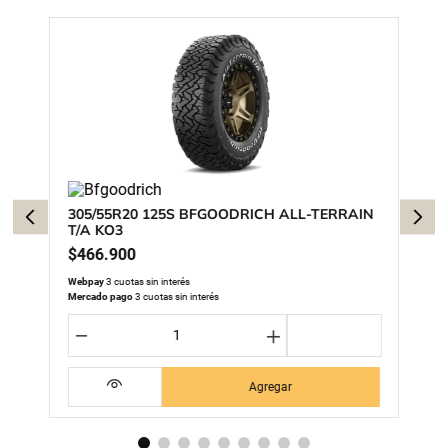
305/55R20 125S BFGOODRICH ALL-TERRAIN
T/A KO3
$
466
.
900
Webpay
3 cuotas sin interés
Mercado pago
3 cuotas sin interés
－
＋
Agregar