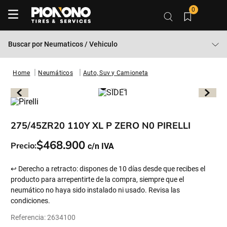
0
Buscar por
Neumaticos / Vehiculo
Neumáticos
Auto, Suv y Camioneta
275/45ZR20 110Y XL P ZERO N0 PIRELLI
$
468
.
900
Precio:
↩ Derecho a retracto: dispones de 10 días desde que recibes el
producto para arrepentirte de la compra, siempre que el
neumático no haya sido instalado ni usado. Revisa las
condiciones.
Referencia
:
2634100