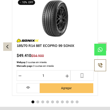
10%
185/70 R14 88T ECOPRO 99 SONIX
$
49
.
410
$
54
.
900
Webpay
3 cuotas sin interés
Mercado pago
3 cuotas sin interés
－
＋
Agregar