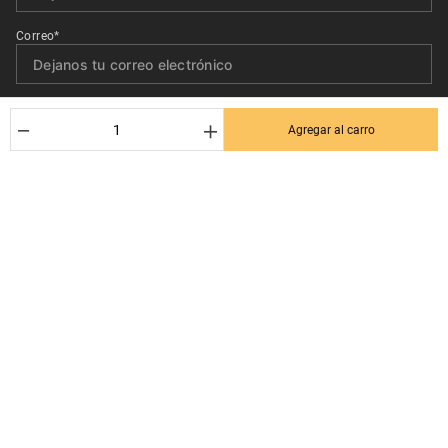
Correo*
Quiero recibir el newsletter con promociones.
－
＋
Agregar al carro
Suscribirse
Ayuda al cliente
Términos y condiciones
Contactanos
Politica de Seguridad y Privacidad
+56 9 3380 0499