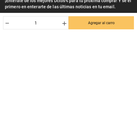
¡Entérate de los mejores Dctos% para tu próxima compra! Y se el
primero en enterarte de las últimas noticias en tu email.
Nombre
－
＋
Agregar al carro
Correo*
Quiero recibir el newsletter con promociones.
Suscribirse
Ayuda al cliente