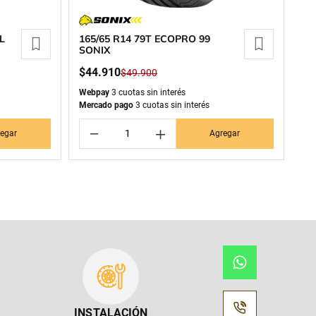
L
165/65 R14 79T ECOPRO 99
SONIX
$
44
.
910
$
49
.
900
Webpay
3 cuotas sin interés
Mercado pago
3 cuotas sin interés
－
＋
egar
Agregar
INSTALACIÓN