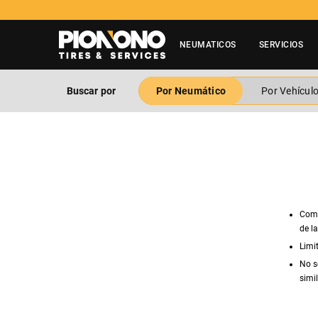
NEUMATICOS
SERVICIOS
Buscar por
Por Neumático
Por Vehícul
Comp
de l
Limi
No s
simil