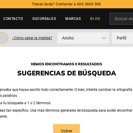
Tienes duda? Contactar a 600 3600 500
Buscar en t
CONTACTO
SUCURSALES
MARCAS
BLOG
TÉRMINOS MÁS BUSCADOS
o
Ancho
Perfil
¿Cómo saber la medida?
1
.
neumatico
2
.
215
3
.
205
HEMOS ENCONTRAMOS 0 RESULTADOS
4
.
195
SUGERENCIAS DE BÚSQUEDA
5
.
235
rueba que hayas escrito todo correctamente. O bien, intenta cambiar la ortografía
as palabras.
ta tu búsqueda a 1 o 2 términos.
eas tan específico. Usa más términos generales de búsqueda para poder encontrar
ares.
Volver