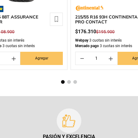
15 88T ASSURANCE
215/55 R16 93H CONTINENTA
R
PRO CONTACT
$
176
.
310
108
.
900
$
195
.
900
tas sin interés
Webpay
3 cuotas sin interés
o
3 cuotas sin interés
Mercado pago
3 cuotas sin interés
＋
－
＋
Agregar
Agr
PASIÓN Y EXCELENCIA