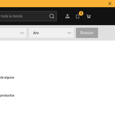
oda la tienda
0
Buscar
Aro
 de alguna
 productos