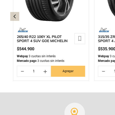
265/40 R22 106Y XL PILOT
315/35 ZR
SPORT 4 SUV GOE MICHELIN
SPORT 4
MICHELI
$
544
.
900
$
535
.
90
Webpay
3 cuotas sin interés
Webpay
3 cu
Mercado pago
3 cuotas sin interés
Mercado pa
－
＋
－
Agregar