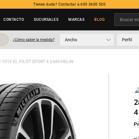
Tienes duda? Contactar a 600 3600 500
Buscar en t
CONTACTO
SUCURSALES
MARCAS
BLOG
TÉRMINOS MÁS BUSCADOS
o
Ancho
Perfil
¿Cómo saber la medida?
1
.
neumatico
2
.
225
 101Y XL PILOT SPORT 4 S MICHELIN
3
.
215
4
.
205
5
.
195
2
4
Pr
↩ 