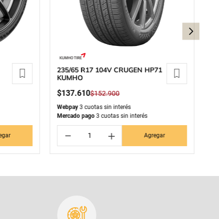
235/65 R17 104V CRUGEN HP71
26
KUMHO
P
$
137
.
610
$
$
152
.
900
Webpay
3 cuotas sin interés
We
Mercado pago
3 cuotas sin interés
Me
－
＋
egar
Agregar