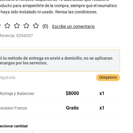
oducto para arrepentirte de la compra, siempre que el neumático
 haya sido instalado ni usado. Revisa las condiciones.
(
0
)
ferencia
:
0294207
i tu método de entrega es envió a domicilio, no se aplicaran
ecargos por los servicios.
ligatorio
Obligatorio
$
8000
x
1
ontaje y Balanceo
Gratis
x
1
evision Frenos