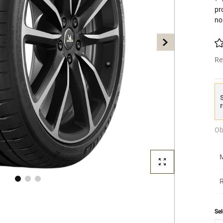
pr
no
Re
S
r
Ob
M
R