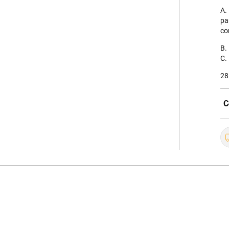
A.
pa
co
B.
C.
28
C