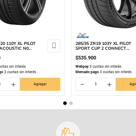
20 110Y XL PILOT
285/35 ZR19 103Y XL PILOT
 ACOUSTIC N0
SPORT CUP 2 CONNECT
N
MICHELIN
0
$
535
.
900
otas sin interés
Webpay
3 cuotas sin interés
go
3 cuotas sin interés
Mercado pago
3 cuotas sin interés
＋
－
＋
Agregar
Agr