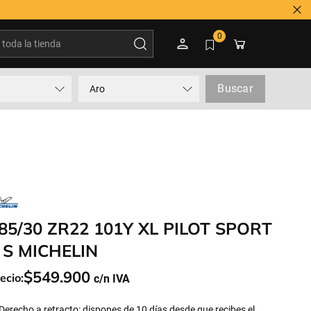
oda la tienda
0
Buscar
Aro
85/30 ZR22 101Y XL PILOT SPORT
 S MICHELIN
$
549
.
900
ecio:
Derecho a retracto: dispones de 10 días desde que recibes el